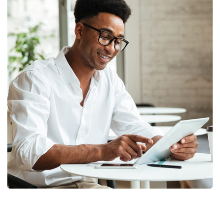
Money Market
FINANCE
/
MARKETING